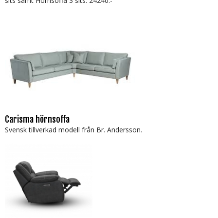
sits samt Hörnsoffa 3 sits: 24240:-
Carisma hörnsoffa
Svensk tillverkad modell från Br. Andersson.