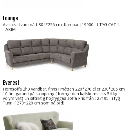
Lounge
Avsluts divan mått 304*256 cm. Kampanj 19900:- I TYG CAT 4
TARIM
Everest.
Hörnsoffa 2h3 vändbar. finns i måtten 220*270 eller 230*285 cm.
10 års garanti på stoppning ( formgjuten kallskums sits 54 kg
volym vikt) En sittriktig högryggad soffa Pris från : 27195:- i tyg
Turin. ( 270*220 cm som på bild)