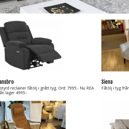
ansbro
Siena
lstyrd reclainer fåtölj i grått tyg. Ord: 7995:- Nu REA
Fåtölj i tyg fr
rån lager 4995:-