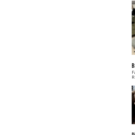
B
F
R