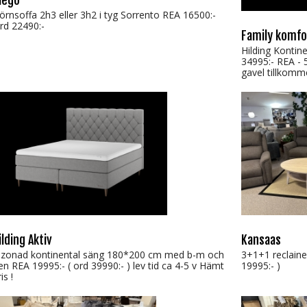
iego
örnsoffa 2h3 eller 3h2 i tyg Sorrento REA 16500:-
rd 22490:-
Family komfo
Hilding Kontin
34995:- REA - 5
gavel tillkomm
ilding Aktiv
Kansaas
 zonad kontinental säng 180*200 cm med b-m och
3+1+1 reclaine
en REA 19995:- ( ord 39990:- ) lev tid ca 4-5 v Hämt
19995:- )
is !