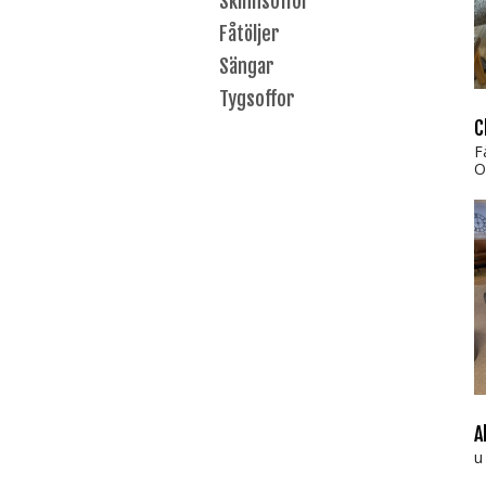
Skinnsoffor
Fåtöljer
Sängar
Tygsoffor
C
F
O
A
u