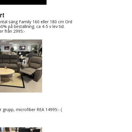
rt
ental säng Family 160 eller 180 cm Ord
0% på beställning. ca 4-5 v lev tid.
er från 2995:-
r grupp, microfiber REA 14995:- (