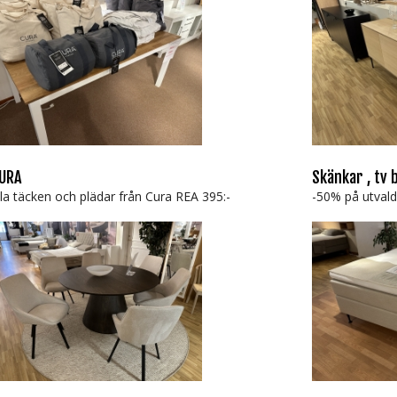
URA
Skänkar , tv 
lla täcken och plädar från Cura REA 395:-
-50% på utvald