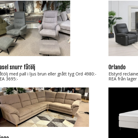
asel snurr fåtölj
Orlando
åtölj med pall i ljus brun eller grått tyg Ord 4980:-
Elstyrd reclain
EA 3695:-
REA från lager