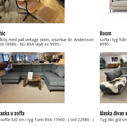
hic
Boom
åtölj med pall vintage skinn, snurrbar Br. Andersson
soffa i tyg frå
rd 18980:- NU REA skylt ex 9995:-
8995:-
laska u soffa
Alaska divan 
 soffa 320 cm i tyg Turin REA 15900:- ( ord 22980:- )
Tyg Alis grå or