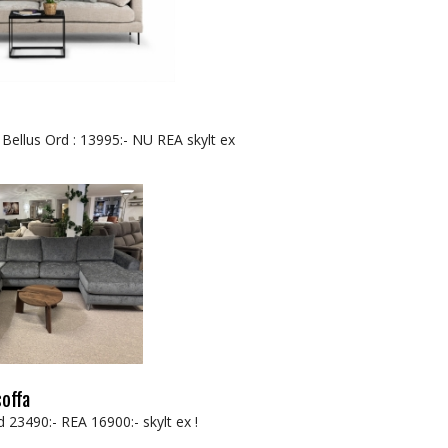
n Bellus Ord : 13995:- NU REA skylt ex
soffa
d 23490:- REA 16900:- skylt ex !