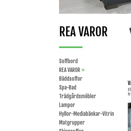
REA VAROR
Soffbord
REA VAROR
»
Bäddsoffor
V
Spa-Bad
E
f
Trädgårds­möbler
Lampor
Hyllor-Mediabänkar-Vitrin
Matgrupper