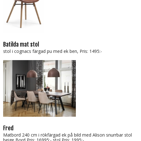
Batilda mat stol
stol i cognacs färgad pu med ek ben, Pris: 1495:-
Fred
Matbord 240 cm i rökfärgad ek på bild med Alison snurrbar stol
beige Bord Pris: 16995:- stol Pris: 1995:-