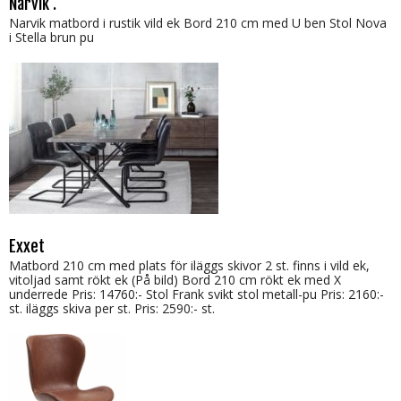
Narvik .
Narvik matbord i rustik vild ek Bord 210 cm med U ben Stol Nova
i Stella brun pu
Exxet
Matbord 210 cm med plats för iläggs skivor 2 st. finns i vild ek,
vitoljad samt rökt ek (På bild) Bord 210 cm rökt ek med X
underrede Pris: 14760:- Stol Frank svikt stol metall-pu Pris: 2160:-
st. iläggs skiva per st. Pris: 2590:- st.